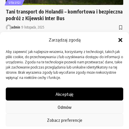
USŁUGI
Tani transport do Holandii – komfortowa i bezpieczna
podróż z Kijewski Inter Bus
admin
9 listopada, 2025
Zarządzaj zgodą
Show More
Aby zapewnić jak najlepsze wrażenia, korzystamy z technologii, takich jak
pliki cookie, do przechowywania i/lub uzyskiwania dostępu do informacji o
urządzeniu. Zgoda na te technologie pozwoli nam przetwarzać dane, takie
jak zachowanie podczas przeglądania lub unikalne identyfikatory na tej
//
stronie. Brak wyrażenia zgody lub wycofanie zgody może niekorzystnie
wpłynąć na niektóre cechy i funkcje.
P
Blog – blog na temat firm i beznesu
Akceptuję
Odmów
Follow US
Zobacz preferencje
© 2022 Foxiz News Network. Ruby Design Company. All Rights Reserved.