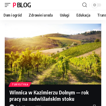
P BLOG
Dom i ogród
Zdrowie i uroda
Usługi
Edukacja
Trans
TURYSTYKA
Winnica w Kazimierzu Dolnym — rok
pracy na nadwiślańskim stoku