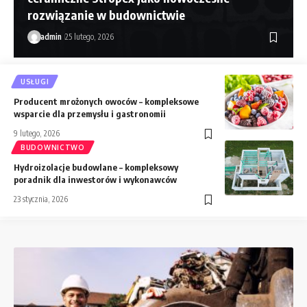
rozwiązanie w budownictwie
admin
25 lutego, 2026
USŁUGI
Producent mrożonych owoców – kompleksowe
wsparcie dla przemysłu i gastronomii
9 lutego, 2026
BUDOWNICTWO
Hydroizolacje budowlane – kompleksowy
poradnik dla inwestorów i wykonawców
23 stycznia, 2026